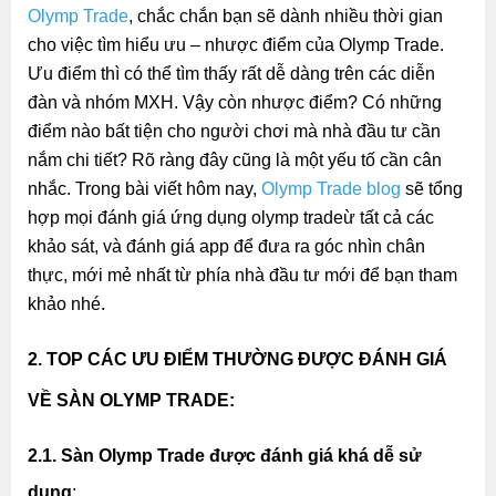
Olymp Trade
, chắc chắn bạn sẽ dành nhiều thời gian
cho việc tìm hiểu ưu – nhược điểm của Olymp Trade.
Ưu điểm thì có thể tìm thấy rất dễ dàng trên các diễn
đàn và nhóm MXH. Vậy còn nhược điểm? Có những
điểm nào bất tiện cho người chơi mà nhà đầu tư cần
nắm chi tiết? Rõ ràng đây cũng là một yếu tố cần cân
nhắc. Trong bài viết hôm nay,
Olymp Trade blog
sẽ tổng
hợp mọi
đánh giá ứng dụng olymp trade
ừ tất cả các
khảo sát, và đánh giá app để đưa ra góc nhìn chân
thực, mới mẻ nhất từ phía nhà đầu tư mới để bạn tham
khảo nhé.
2. TOP CÁC ƯU ĐIỂM THƯỜNG ĐƯỢC ĐÁNH GIÁ
VỀ SÀN OLYMP TRADE:
2.1. Sàn Olymp Trade được đánh giá khá dễ sử
dụng
: