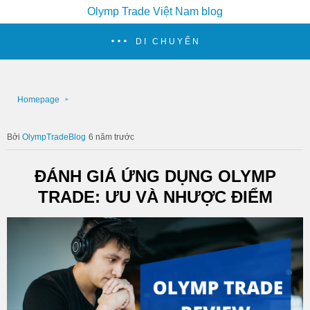
Olymp Trade Việt Nam blog
DI CHUYỂN
Homepage
OlympTradeBlog
6 năm trước
ĐÁNH GIÁ ỨNG DỤNG OLYMP
TRADE: ƯU VÀ NHƯỢC ĐIỂM